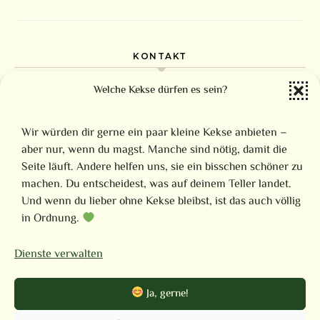
KONTAKT
Welche Kekse dürfen es sein?
Familie Schöning
Steimke 1
Wir würden dir gerne ein paar kleine Kekse anbieten –
37170 Uslar
aber nur, wenn du magst. Manche sind nötig, damit die
Seite läuft. Andere helfen uns, sie ein bisschen schöner zu
0177-8566192
machen. Du entscheidest, was auf deinem Teller landet.
Und wenn du lieber ohne Kekse bleibst, ist das auch völlig
info@gut-steimke.de
in Ordnung.
Facebook
Dienste verwalten
Ja, gerne!